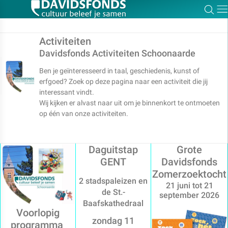
Zoe
Dir
Activiteiten
Davidsfonds Activiteiten Schoonaarde
Ben je geïnteresseerd in taal, geschiedenis, kunst of
Zoek:
erfgoed? Zoek op deze pagina naar een activiteit die jij
interessant vindt.
Wij kijken er alvast naar uit om je binnenkort te ontmoeten
Zoeken
op één van onze activiteiten.
Daguitstap
Grote
GENT
Davidsfonds
Zomerzoektocht
2 stadspaleizen en
21 juni tot 21
de St.-
september 2026
Baafskathedraal
Voorlopig
zondag 11
programma