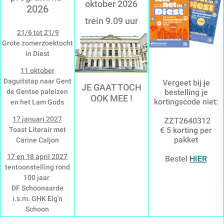
oktober 2026
2026
trein 9.09 uur
21/6 tot 21/9
Grote zomerzoektocht
in Diest
11 oktober
Daguitstap naar Gent
Vergeet bij je
JE GAAT TOCH
de Gentse paleizen
bestelling je
OOK MEE !
kortingscode niet:
en het Lam Gods
17 januari 2027
ZZT2640312
Toast Literair met
€ 5 korting per
pakket
Carine Caljon
17 en 18 april 2027
Bestel
HIER
tentoonstelling rond
100 jaar
DF Schoonaarde
i.s.m. GHK Eig'n
Schoon