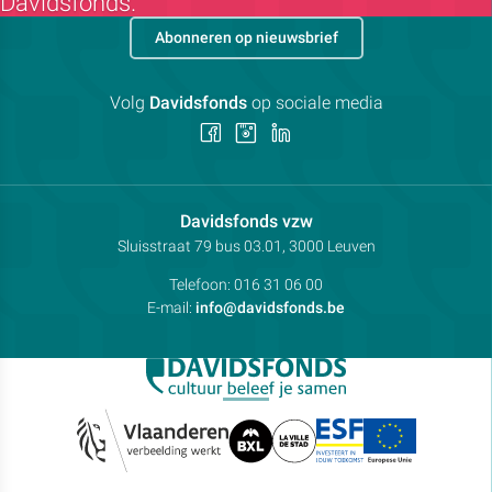
Davidsfonds.
Abonneren op nieuwsbrief
Volg
Davidsfonds
op sociale media
Volg
Volg
Volg
ons
ons
ons
op
op
op
Facebook
Instagram
LinkedIn
Contactpersoon:
Davidsfonds vzw
Adres:
Sluisstraat 79
bus 03.01, 3000
Leuven
Telefoon:
016 31 06 00
E-mail:
info@davidsfonds.be