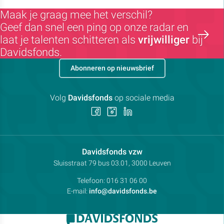
Maak je graag mee het verschil?
Geef dan snel een ping op onze radar en
laat je talenten schitteren als
vrijwilliger
bij
Davidsfonds.
Abonneren op nieuwsbrief
Volg
Davidsfonds
op sociale media
Volg
Volg
Volg
ons
ons
ons
op
op
op
Facebook
Instagram
LinkedIn
Contactpersoon:
Davidsfonds vzw
Adres:
Sluisstraat 79
bus 03.01, 3000
Leuven
Telefoon:
016 31 06 00
E-mail:
info@davidsfonds.be