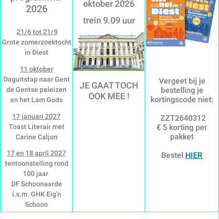
oktober 2026
2026
trein 9.09 uur
21/6 tot 21/9
Grote zomerzoektocht
in Diest
11 oktober
Daguitstap naar Gent
Vergeet bij je
JE GAAT TOCH
de Gentse paleizen
bestelling je
OOK MEE !
kortingscode niet:
en het Lam Gods
17 januari 2027
ZZT2640312
Toast Literair met
€ 5 korting per
pakket
Carine Caljon
17 en 18 april 2027
Bestel
HIER
tentoonstelling rond
100 jaar
DF Schoonaarde
i.s.m. GHK Eig'n
Schoon