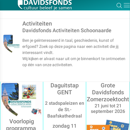
Zoe
Dir
Activiteiten
Davidsfonds Activiteiten Schoonaarde
Ben je geïnteresseerd in taal, geschiedenis, kunst of
Zoek:
erfgoed? Zoek op deze pagina naar een activiteit die jij
interessant vindt.
Wij kijken er alvast naar uit om je binnenkort te ontmoeten
Zoeken
op één van onze activiteiten.
Daguitstap
Grote
GENT
Davidsfonds
Zomerzoektocht
2 stadspaleizen en
21 juni tot 21
de St.-
september 2026
Baafskathedraal
Voorlopig
zondag 11
programma