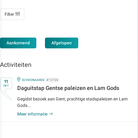
Filter
Aankomend
Afgelopen
Activiteiten
Op
IN
SCHOONAARDE
# 13726
11
OKT
Daguitstap Gentse paleizen en Lam Gods
Gegidst bezoek aan Gent, prachtige stadspaleizen en Lam
Gods...
Meer informatie