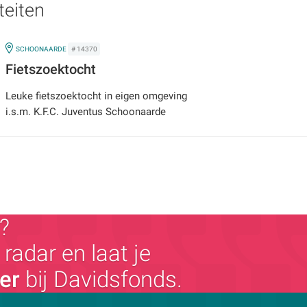
teiten
IN
SCHOONAARDE
# 14370
Fietszoektocht
Leuke fietszoektocht in eigen omgeving
i.s.m. K.F.C. Juventus Schoonaarde
?
radar en laat je
ger
bij Davidsfonds.