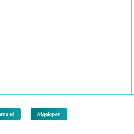
omend
Afgelopen